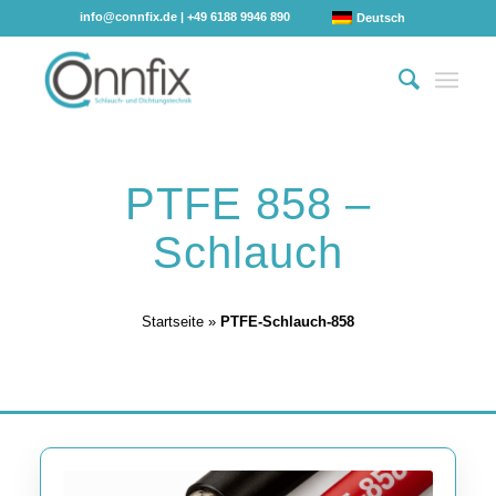
info@connfix.de
| +49 6188 9946 890
Deutsch
PTFE 858 –
Schlauch
Startseite
»
PTFE-Schlauch-858